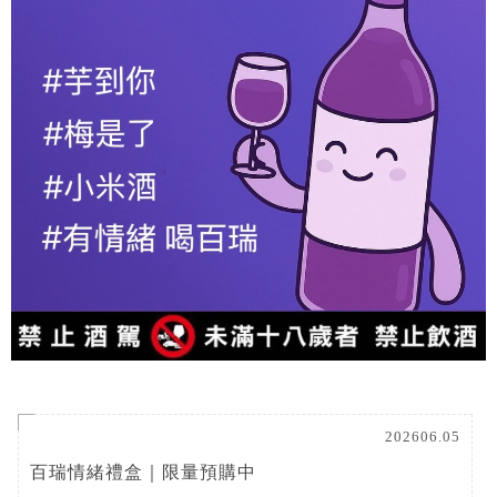
202606.05
百瑞情緒禮盒｜限量預購中