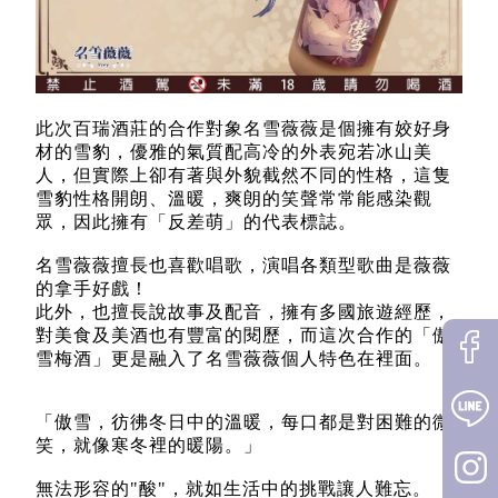
此次百瑞酒莊的合作對象名雪薇薇是個擁有姣好身
材的雪豹，優雅的氣質配高冷的外表宛若冰山美
人，但實際上卻有著與外貌截然不同的性格，這隻
雪豹性格開朗、溫暖，爽朗的笑聲常常能感染觀
眾，因此擁有「反差萌」的代表標誌。
名雪薇薇擅長也喜歡唱歌，演唱各類型歌曲是薇薇
的拿手好戲！
此外，也擅長說故事及配音，擁有多國旅遊經歷，
對美食及美酒也有豐富的閱歷，而這次合作的「傲
雪梅酒」更是融入了名雪薇薇個人特色在裡面。
「傲雪，彷彿冬日中的溫暖，每口都是對困難的微
笑，就像寒冬裡的暖陽。」
無法形容的"酸"，就如生活中的挑戰讓人難忘。