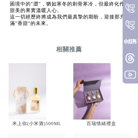
困境中的"澀"，猶如寒冬的刺骨寒冷，但最終化作
甜美的果實溫暖人心。
這一切經歷終將成為我們最真摯的期盼，迎接那充
滿"香甜"的未來。
米上你(小米酒)500ML
百瑞情緒禮盒